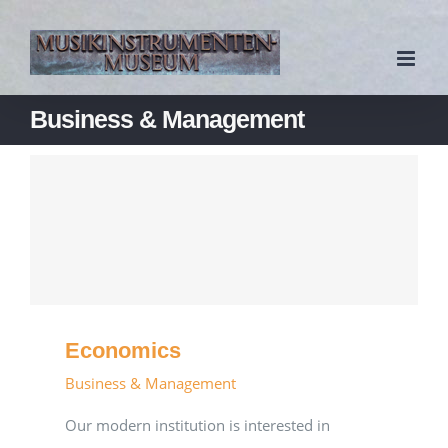
Zum
Inhalt
springen
Business & Management
Economics
Business & Management
Our modern institution is interested in