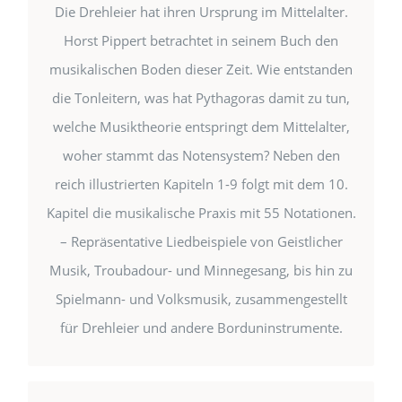
Die Drehleier hat ihren Ursprung im Mittelalter.
Horst Pippert betrachtet in seinem Buch den
musikalischen Boden dieser Zeit. Wie entstanden
die Tonleitern, was hat Pythagoras damit zu tun,
welche Musiktheorie entspringt dem Mittelalter,
woher stammt das Notensystem? Neben den
reich illustrierten Kapiteln 1-9 folgt mit dem 10.
Autor: Horst Pippert
Kapitel die musikalische Praxis mit 55 Notationen.
gebunden, Schutzumschlag,
– Repräsentative Liedbeispiele von Geistlicher
Format: 17 x 25 cm, 128 Seiten, farbig,
Musik, Troubadour- und Minnegesang, bis hin zu
inklusive 55 Liedbeispiele (Notation)
Spielmann- und Volksmusik, zusammengestellt
ISBN 3-937463-00-3
für Drehleier und andere Borduninstrumente.