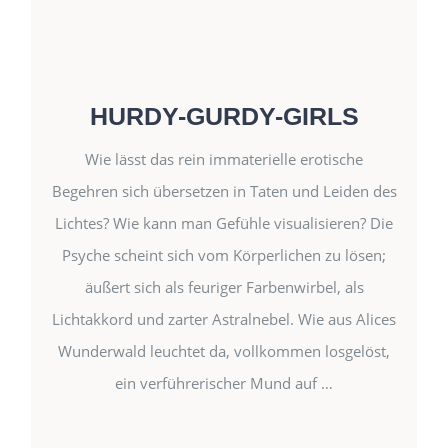
DIE NEON-FOTOGRAFIEN VON KURT
REICHMANN
HURDY-GURDY-GIRLS
Wie lässt das rein immaterielle erotische
Begehren sich übersetzen in Taten und Leiden des
Lichtes? Wie kann man Gefühle visualisieren? Die
Psyche scheint sich vom Körperlichen zu lösen;
äußert sich als feuriger Farbenwirbel, als
Kurt Reichmann
Autor:
Lichtakkord und zarter Astralnebel. Wie aus Alices
Neon-Photographien
Wunderwald leuchtet da, vollkommen losgelöst,
Bildband mit 50 ganzseitigen Abbildungen,
ein verführerischer Mund auf …
gebunden, Schutzumschlag
120 Seiten, Format 20×28 cm