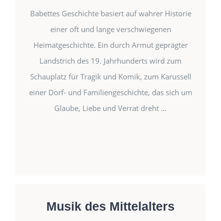
Babettes Geschichte basiert auf wahrer Historie
einer oft und lange verschwiegenen
Heimatgeschichte. Ein durch Armut geprägter
Landstrich des 19. Jahrhunderts wird zum
Autor: Christoph Lammert
Schauplatz für Tragik und Komik, zum Karussell
Erzählung nach Ottokar Schupps
einer Dorf- und Familiengeschichte, das sich um
Historischer Vorlage „Hurdy-Gurdy“
Glaube, Liebe und Verrat dreht …
228 Seiten,Format: 14 x 21 cm
Taschenbuch
ISBN 3-937463-01-1
Musik des Mittelalters
FÜR BORDUNINSTRUMENTE, AM BEISPIEL DER
DREHLEIER