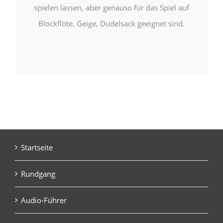
spielen lassen, aber genauso für das Spiel auf
52 Seiten, praktisches Querformat
Blockflöte, Geige, Dudelsack geeignet sind.
14 x 21 cm, geheftet
ISBN: 3-937463-05-4
Startseite
Rundgang
Audio-Führer