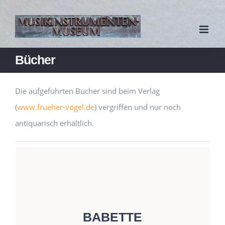
Zum
Inhalt
springen
Bücher
Die aufgeführten Bücher sind beim Verlag
(
www.frueher-vogel.de
) vergriffen und nur noch
antiquarisch erhältlich.
HISTORISCHER ROMAN
BABETTE