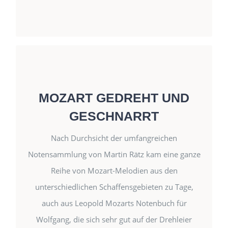
ISBN 3-937463-04-6
MOZART-MELODIEN, FÜR DREHLEIER
BEARBEITET UND ARRANGIERT.
MOZART GEDREHT UND
GESCHNARRT
Nach Durchsicht der umfangreichen
Notensammlung von Martin Rätz kam eine ganze
Autor: Martin Rätz
Reihe von Mozart-Melodien aus den
unterschiedlichen Schaffensgebieten zu Tage,
Mozart gedreht und geschnarrt (Noten)
auch aus Leopold Mozarts Notenbuch für
30 Mozartmelodien, ein- und zweistimmig,
Wolfgang, die sich sehr gut auf der Drehleier
Bordun C und G.