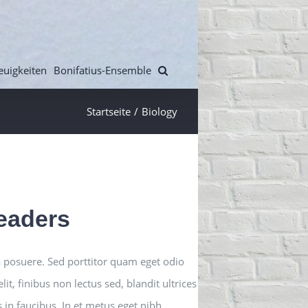
euigkeiten
Bonifatius-Ensemble
Startseite
/
Biology
eaders
 posuere. Sed porttitor quam eget odio
, finibus non lectus sed, blandit ultrices
in faucibus. In et metus eget nibh