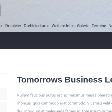
er
Drehleier
Drehleierkurse
Weitere Infos
Galerie
Termine
N
Tomorrows Business L
Nullam faucibus purus est, ac maximus massa pharetra
rhoncus, quis commodo erat commodo. Vivamus velit elit
dui. Interdum et malesuada fames ac ante ipsum primis 