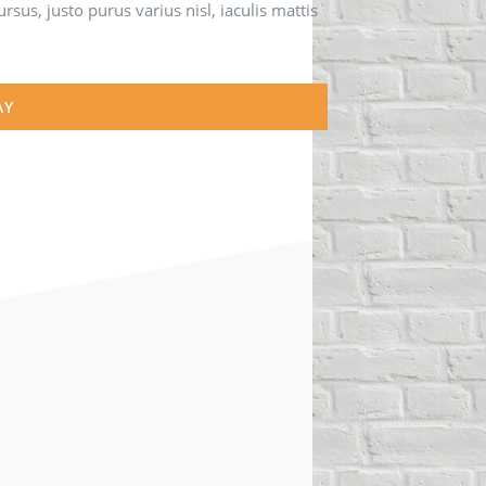
us, justo purus varius nisl, iaculis mattis
AY