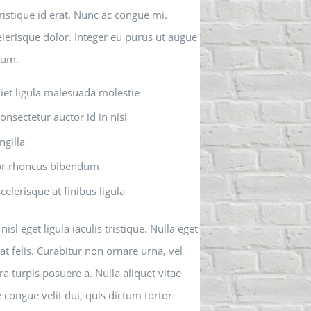
ristique id erat. Nunc ac congue mi.
celerisque dolor. Integer eu purus ut augue
tum.
iet ligula malesuada molestie
consectetur auctor id in nisi
ngilla
or rhoncus bibendum
celerisque at finibus ligula
l eget ligula iaculis tristique. Nulla eget
 felis. Curabitur non ornare urna, vel
a turpis posuere a. Nulla aliquet vitae
ongue velit dui, quis dictum tortor