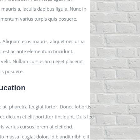
mauris a, iaculis dapibus ligula. Nunc in
elementum varius turpis quis posuere.
s. Aliquam eros mauris, aliquet nec urna
t est ac ante elementum tincidunt.
ae velit. Nullam cursus arcu eget placerat
uis posuere.
ucation
at, pharetra feugiat tortor. Donec lobortis
c dictum et elit porttitor tincidunt. Duis leo
ris varius cursus lorem at eleifend.
o massa feugiat dolor, id blandit nibh elit