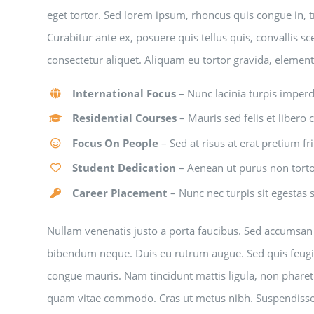
eget tortor. Sed lorem ipsum, rhoncus quis congue in, t
Curabitur ante ex, posuere quis tellus quis, convallis s
consectetur aliquet. Aliquam eu tortor gravida, elemen
International Focus
– Nunc lacinia turpis imperd
Residential Courses
– Mauris sed felis et libero 
Focus On People
– Sed at risus at erat pretium fri
Student Dedication
– Aenean ut purus non tort
Career Placement
– Nunc nec turpis sit egestas s
Nullam venenatis justo a porta faucibus. Sed accumsan nis
bibendum neque. Duis eu rutrum augue. Sed quis feugiat
congue mauris. Nam tincidunt mattis ligula, non pharetr
quam vitae commodo. Cras ut metus nibh. Suspendisse c